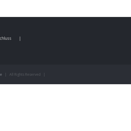
chluss
ce
| All Rights Reserved |