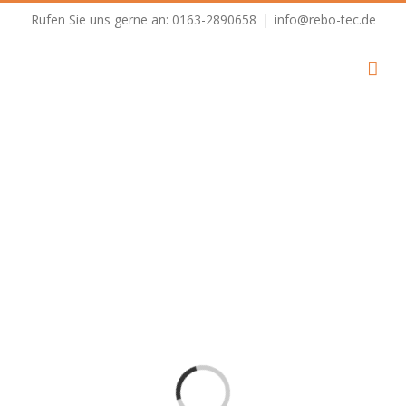
Skip
Rufen Sie uns gerne an: 0163-2890658
|
info@rebo-tec.de
to
content
Loading...